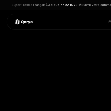
Expert Textile Français
Tel : 06 77 92 15 78
|
Suivre votre comm
TC052 –
Kit Pyjama - version courte
| Towel City
– Autre p