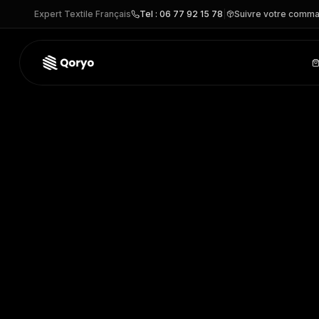
Expert Textile Français
Tel : 06 77 92 15 78
|
Suivre votre comm
01691 –
SOL'S SECURE PRO
| SOL'S
– Autre personnalisa