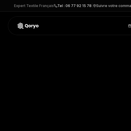
Expert Textile Français
Tel : 06 77 92 15 78
|
Suivre votre comm
04617 –
Unbranded Selection JUTE LARGE
| Unbranded S