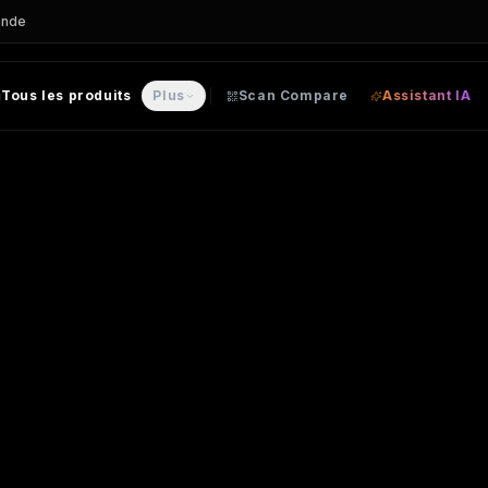
ande
Tous les produits
Plus
Scan Compare
Assistant IA
election
– Autre personnalisable