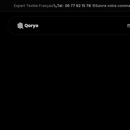
Expert Textile Français
Tel : 06 77 92 15 78
|
Suivre votre comm
S290X –
Manchon de compression mollets
| Spiro
– Autre 