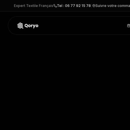
Expert Textile Français
Tel : 06 77 92 15 78
|
Suivre votre comm
PA823 –
Ballon challenger T4
| PROACT®
– Autre personna