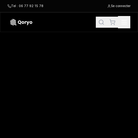
Tel : 06 77 92 15 78
Se connecter
YHVW801 –
Gilet multifonction haute visibilité
| Yoko
– VEST