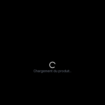
Chargement du produit...