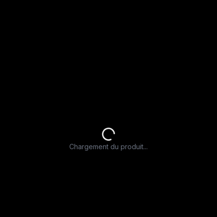
Chargement du produit...