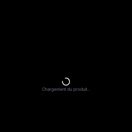
Chargement du produit...