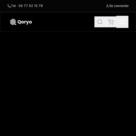
Tel : 06 77 92 15 78
Se connecter
WK747 –
Pantalon léger stretch recyclé multipoches unis