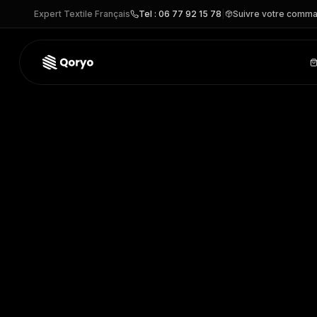
Expert Textile Français
Tel : 06 77 92 15 78
|
Suivre votre comm
YHV018T –
Pantalon Cargo haute visibilité
| Yoko
– PANTAL