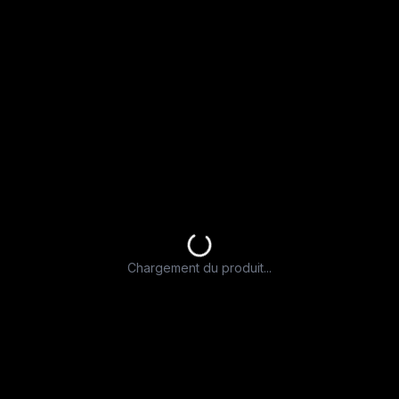
Chargement du produit...