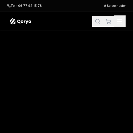
Tel : 06 77 92 15 78
Se connecter
TB0A2CZH –
Pantalon cargo squam lake
| Timberland
– P