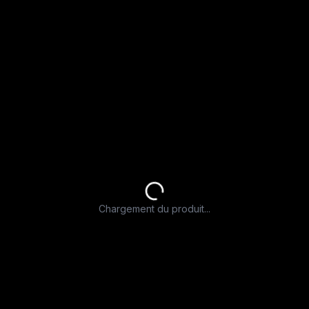
Chargement du produit...