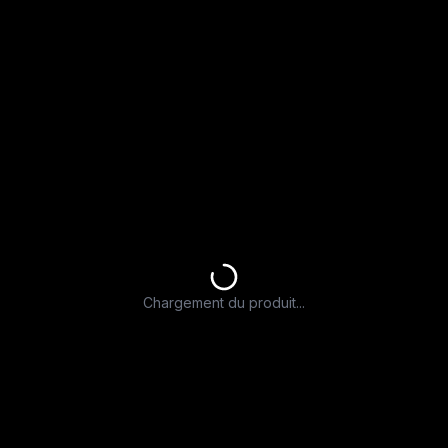
Chargement du produit...