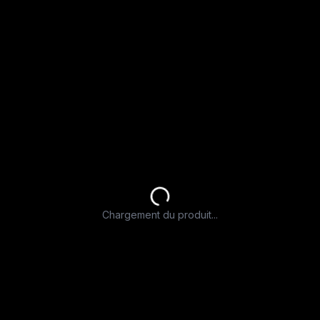
Chargement du produit...