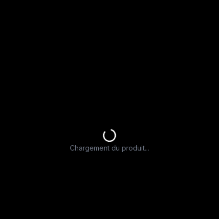
Chargement du produit...