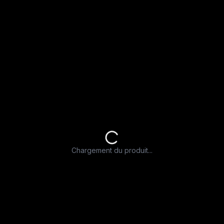
Chargement du produit...