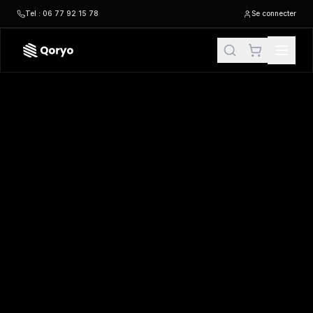
Tel : 06 77 92 15 78
Se connecter
NS016 –
Casquette écoresponsable en velours côtelé 6 p