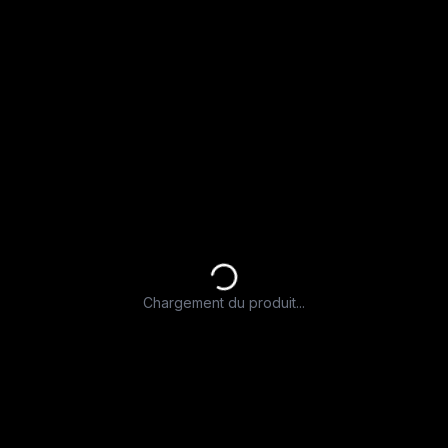
Chargement du produit...