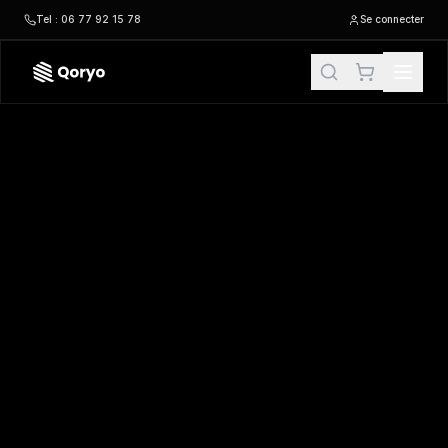
Tel : 06 77 92 15 78
Se connecter
R332X –
Bodywarmer de sécurité réversible
| Result
– VEST