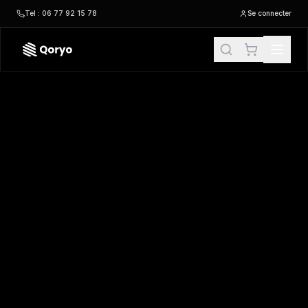
Tel : 06 77 92 15 78
Se connecter
R314X –
Veste Elevator
| Result
– VESTE personnalisable