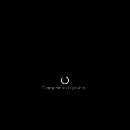
Chargement du produit...