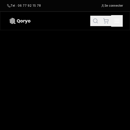
Tel : 06 77 92 15 78
Se connecter
R240X –
Veste matelassée black compass recyclée
| Resul