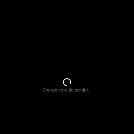
Chargement du produit...