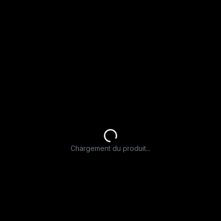
Chargement du produit...