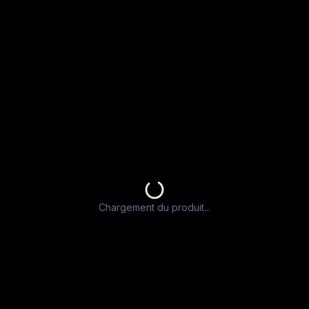
Chargement du produit...