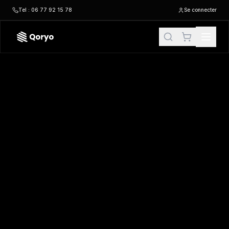
Tel : 06 77 92 15 78
Se connecter
FL6277FV –
Casquette Flexfit Flat Visor
| FLEXFIT
– CASQU