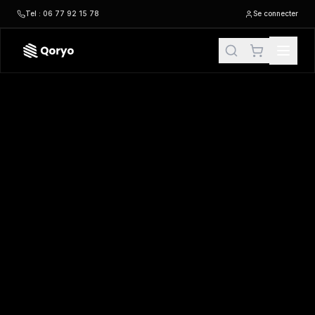
Tel : 06 77 92 15 78
Se connecter
BT8655 –
Pantalon Homme Cassino
| BROOK TAVERNER
–