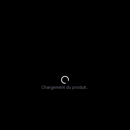
Chargement du produit...