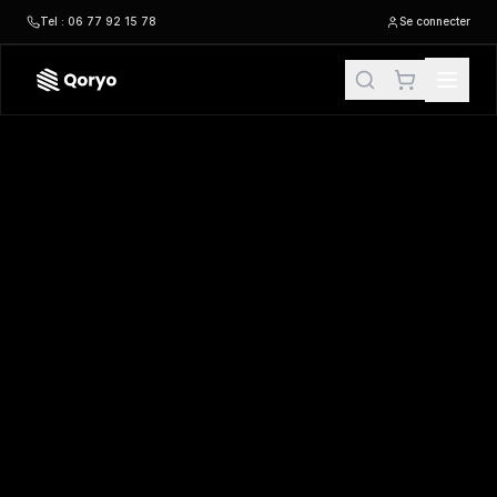
Tel : 06 77 92 15 78
Se connecter
YID05 –
Poches d'identité thermocollantes (1 unité = pack 