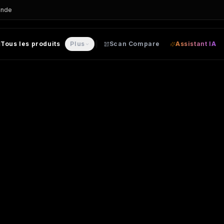
ande
Tous les produits
Plus
Scan Compare
Assistant IA
isable