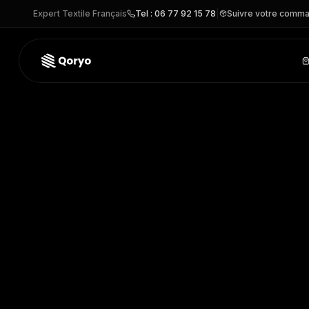
Expert Textile Français
Tel : 06 77 92 15 78
|
Suivre votre comm
YID03 –
Brassards d'identité
| Yoko
– Accessoire personnal