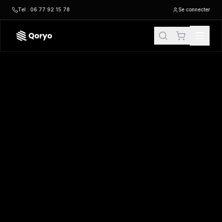
Tel : 06 77 92 15 78
Se connecter
00604 –
SOL'S SOCCER
| SOL'S
– Accessoire personnalis