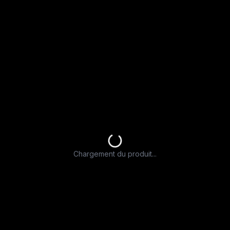
Chargement du produit...