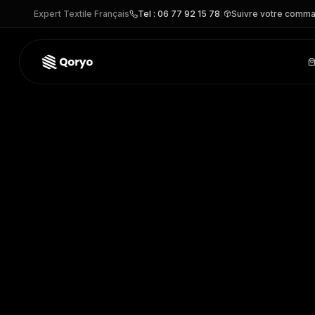
Expert Textile Français
Tel : 06 77 92 15 78
|
Suivre votre comm
YHVJ910 –
T-shirt col V haute visibilité Top Cool
| Yoko
– T