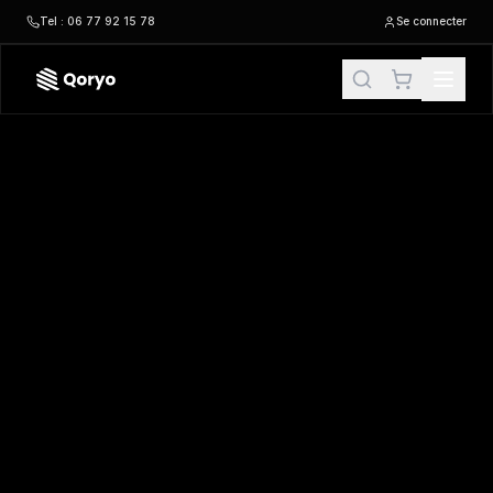
Tel : 06 77 92 15 78
Se connecter
YHVJ220 –
Polo bicolore haute visibilité
| Yoko
– POLO pers