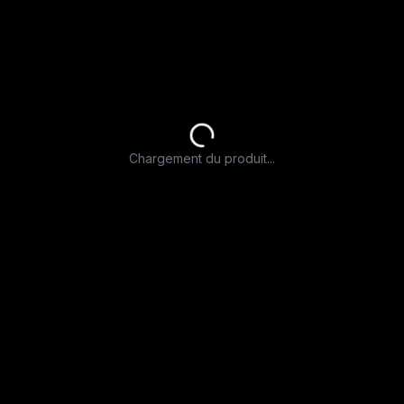
Chargement du produit...