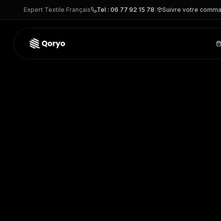
Expert Textile Français
Tel : 06 77 92 15 78
|
Suivre votre comm
W810 –
Gymsac bio Earthaware®
| Westford Mill
– Sac per