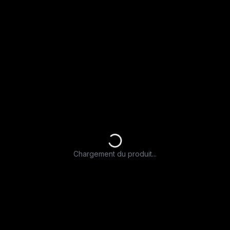
Chargement du produit...