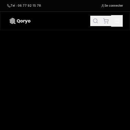
Tel : 06 77 92 15 78
Se connecter
W330 –
Pochette en toile imprimé léopard
| Westford Mill
–