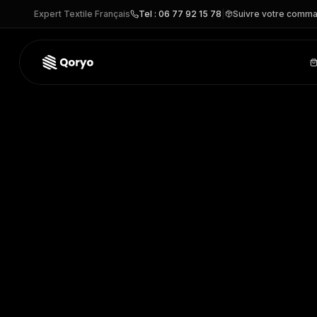
Expert Textile Français
Tel : 06 77 92 15 78
|
Suivre votre comm
04709 –
Unbranded Selection ZOCO
| Unbranded Selectio