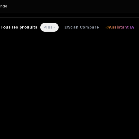
ande
Tous les produits
Plus
Scan Compare
Assistant IA
n
– Sac personnalisable