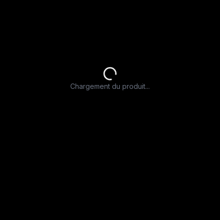
Chargement du produit...