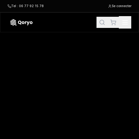
Tel : 06 77 92 15 78
Se connecter
04696 –
Unbranded Selection VALLEY WALLET
| Unbrand