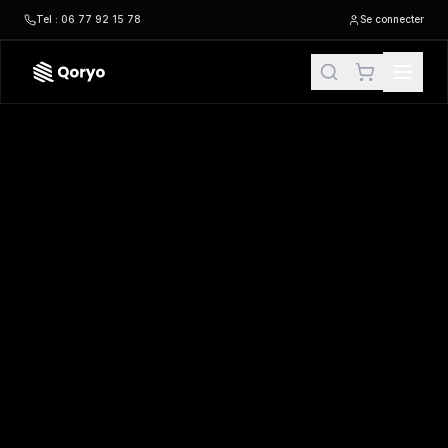
Tel : 06 77 92 15 78
Se connecter
04690 –
Unbranded Selection TOSHI
| Unbranded Selecti