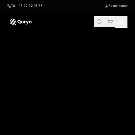
Tel : 06 77 92 15 78
Se connecter
04630 –
Unbranded Selection LONDON
| Unbranded Selec