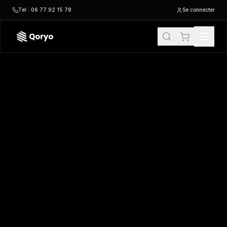
Tel : 06 77 92 15 78
Se connecter
04561 –
Unbranded Selection INDICO BAG
| Unbranded Se