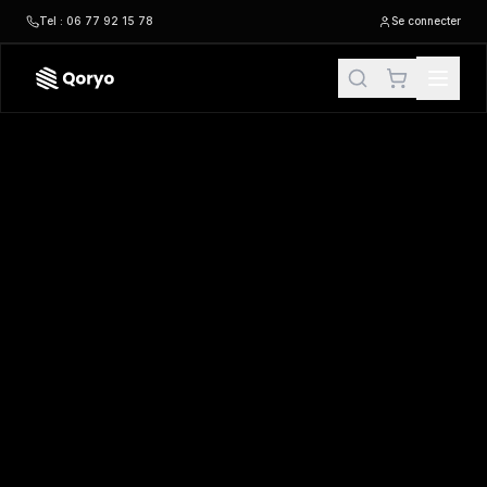
Tel : 06 77 92 15 78
Se connecter
UPUG14416 –
Gants de protection Olaf
| U-Power
– Access