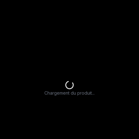
Chargement du produit...