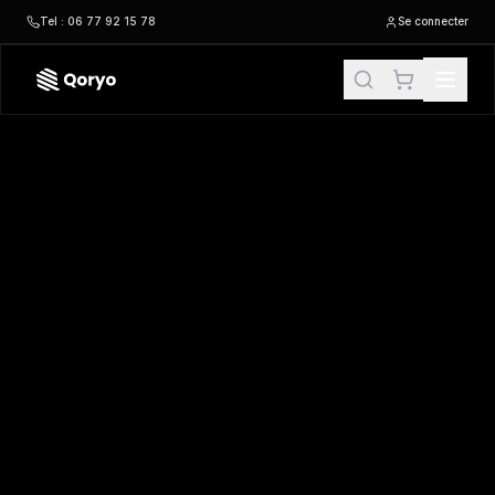
Tel : 06 77 92 15 78
Se connecter
UPEY174 –
Sweat zippé à capuche Rainbow
| U-Power
– 