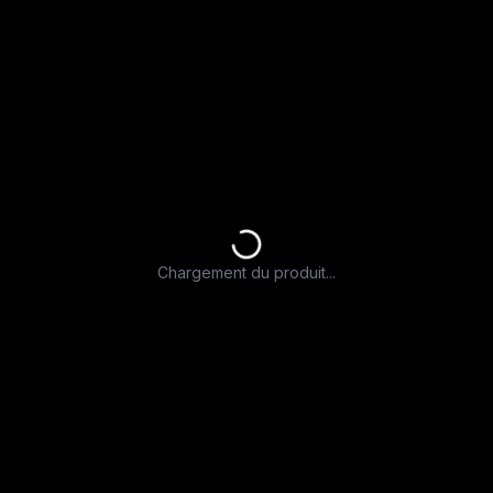
Chargement du produit...