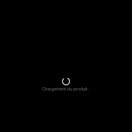
Chargement du produit...