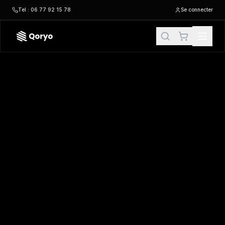
Tel : 06 77 92 15 78
Se connecter
TB0A26N4 –
Polo coton piqué bio manches courtes Miller