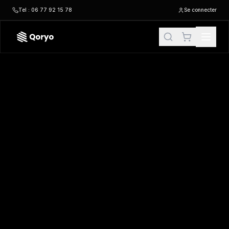
Tel : 06 77 92 15 78
Se connecter
SP515 –
Chemise écoresponsable en lyocell femme
| Spas