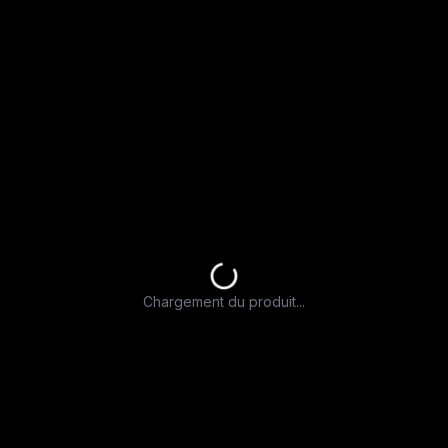
Chargement du produit...