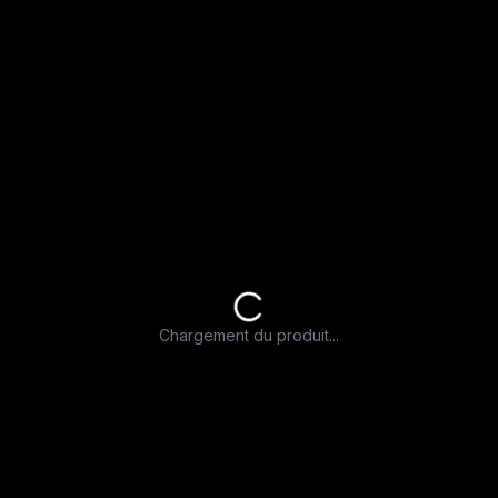
Chargement du produit...