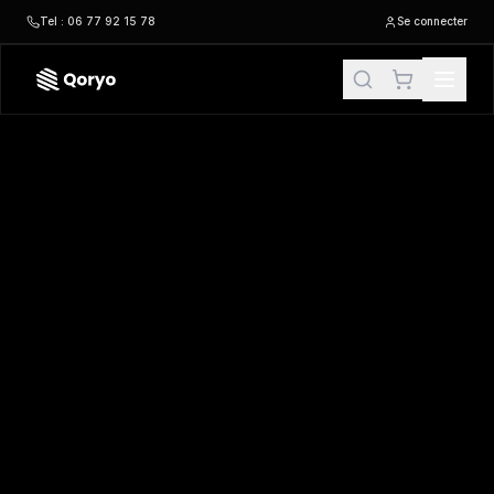
Tel : 06 77 92 15 78
Se connecter
SP501 –
Chemise oversize en lin femme
| Spasso
– CHEMIS