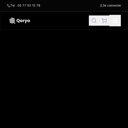
Tel : 06 77 92 15 78
Se connecter
SP304 –
T-shirt écoresponsable slub oversize femme
| Sp