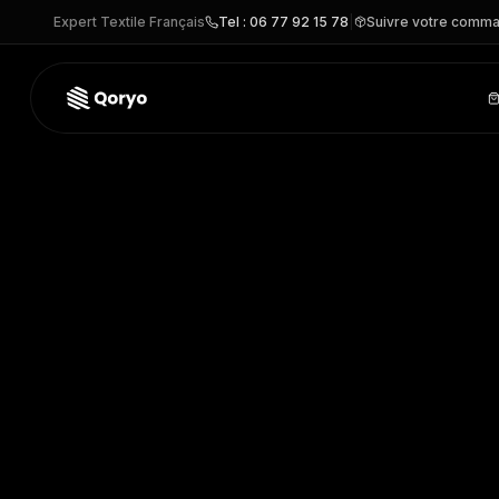
Expert Textile Français
Tel : 06 77 92 15 78
|
Suivre votre comm
03981 –
SOL'S LEGEND
| SOL'S
– T-SHIRT personnalisabl